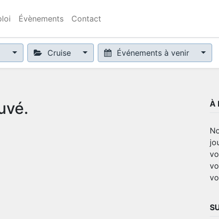
loi
Évènements
Contact
x
Cruise
Événements à venir
uvé.
À
No
jo
vo
vo
vo
S