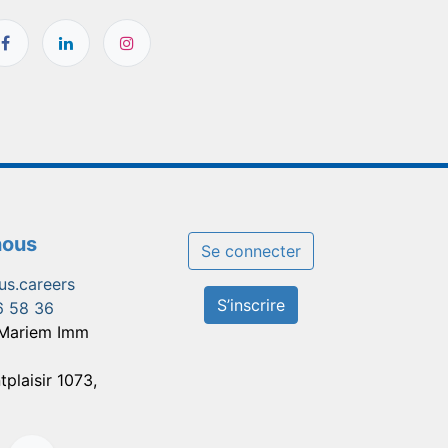
nous
Se connecter
us.careers
S’inscrire
6 58 36
 Mariem Imm
tplaisir 1073,